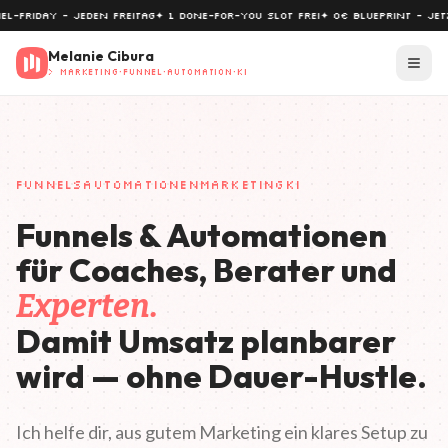
Y - JEDEN FREITAG
✦ 1 DONE-FOR-YOU SLOT FREI
✦ 0€ BLUEPRINT - JETZT HOLE
Melanie Cibura
Menü
> MARKETING·FUNNEL·AUTOMATION·KI
FUNNELS
AUTOMATIONEN
MARKETING
KI
Funnels & Automationen
für Coaches, Berater und
Experten.
Damit Umsatz planbarer
wird — ohne Dauer-Hustle.
Ich helfe dir, aus gutem Marketing ein klares Setup zu