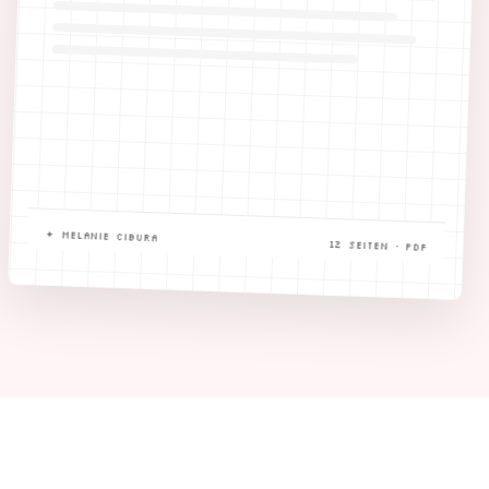
✦ MELANIE CIBURA
12 SEITEN · PDF